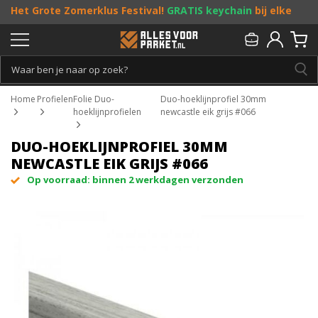
Het Grote Zomerklus Festival!
GRATIS keychain
bij elke
bestelling vanaf €25, en
toffe acties
! Doe je mee?
Persoonlijk & gratis advies:
013 - 207 00 01
Home
Profielen
Folie Duo-
Duo-hoeklijnprofiel 30mm
hoeklijnprofielen
newcastle eik grijs #066
DUO-HOEKLIJNPROFIEL 30MM
NEWCASTLE EIK GRIJS #066
Op voorraad: binnen 2 werkdagen verzonden