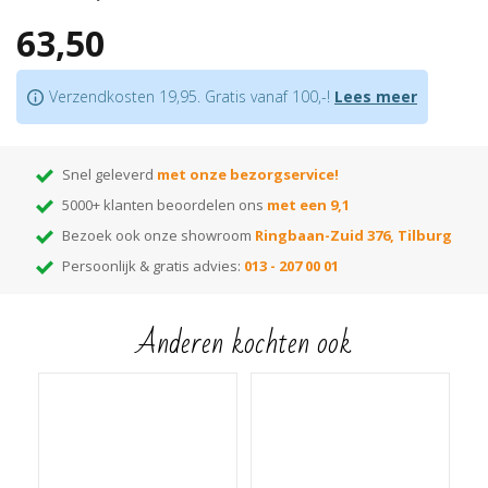
Bijpassende profielen
in hetzelfde decor verkrijgbaar
63,50
Let op:
houd rekening met +/- 5% snijverlies tijdens montage
Tip:
ben je nog op zoek naar de juiste kleur? Huur dan onze
monsterwaaier
!
Verzendkosten 19,95. Gratis vanaf 100,-!
Lees meer
Hiermee kun je thuis de beste kleur kiezen! Elke kleur op de waaier heeft
een nummer dat correspondeert met het nummer van de kleur. Voer het
gewenste kleurnummer in de zoekbalk van onze webshop en je vindt alle
Snel geleverd
met onze bezorgservice!
bijpassende items die in die kleur leverbaar zijn!
5000+ klanten beoordelen ons
met een 9,1
Bezoek ook onze showroom
Ringbaan-Zuid 376, Tilburg
Persoonlijk & gratis advies:
013 - 207 00 01
Anderen kochten ook