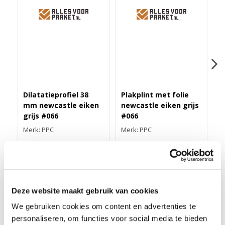
Dilatatieprofiel 38
Plakplint met folie
Z
mm newcastle eiken
newcastle eiken grijs
n
grijs #066
#066
#
Merk: PPC
Merk: PPC
M
43,40
3,25
1
Deze website maakt gebruik van cookies
DUO-HOEKLIJNPROFIEL 30MM NEWCASTLE EIK GRIJS
We gebruiken cookies om content en advertenties te
#066
personaliseren, om functies voor social media te bieden