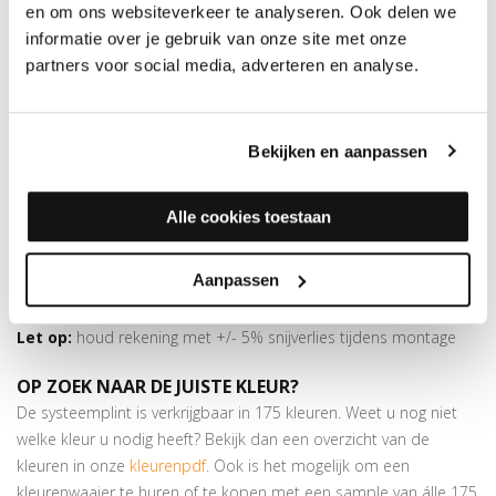
Dit 30 mm duo-hoeklijnprofiel van geanodiseerd aluminium is
en om ons websiteverkeer te analyseren. Ook delen we
24,5 mm breed en 200 cm lang. Het is zelfklevend en in meer
informatie over je gebruik van onze site met onze
dan
175 kleuren folie
verkrijgbaar. Dit profiel is voorzien van twee
partners voor social media, adverteren en analyse.
plakstrips, waardoor het ook andersom gemonteerd kan
worden.
Bekijken en aanpassen
Superieure plakkracht
Bijpassende profielen
in hetzelfde decor verkrijgbaar
Goed voor het opvangen van hoogteverschillen van max. 8
Alle cookies toestaan
mm
In deze kleur is ook een
hoeklijnprofiel
beschikbaar van 24,5 x
Aanpassen
10 mm.
Let op:
houd rekening met +/- 5% snijverlies tijdens montage
OP ZOEK NAAR DE JUISTE KLEUR?
De systeemplint is verkrijgbaar in 175 kleuren. Weet u nog niet
welke kleur u nodig heeft? Bekijk dan een overzicht van de
kleuren in onze
kleurenpdf
. Ook is het mogelijk om een
kleurenwaaier te huren of te kopen met een sample van álle 175