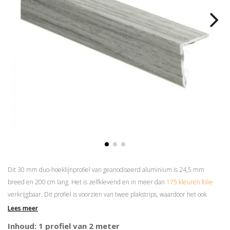
Dit 30 mm duo-hoeklijnprofiel van geanodiseerd aluminium is 24,5 mm
breed en 200 cm lang. Het is zelfklevend en in meer dan
175 kleuren folie
verkrijgbaar. Dit profiel is voorzien van twee plakstrips, waardoor het ook
andersom gemonteerd kan worden.
Lees meer
Superieure plakkracht
Inhoud: 1 profiel van 2 meter