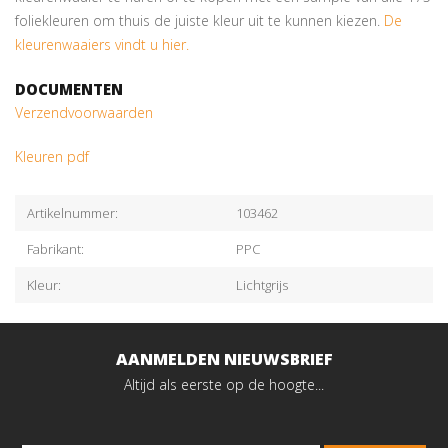
foliekleuren om thuis de juiste kleur uit te kunnen kiezen.
De
kleurenwaaiers vindt u hier.
DOCUMENTEN
Verzendvoorwaarden
Kleuren pdf
Artikelnummer:
103462
Fabrikant:
PPC
Kleur:
Lichtgrijs
AANMELDEN NIEUWSBRIEF
Altijd als eerste op de hoogte...