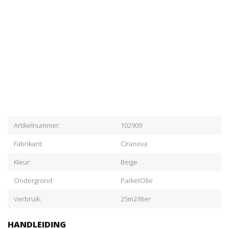
Artikelnummer:
102909
Fabrikant:
Ciranova
Kleur:
Beige
Ondergrond:
ParketOlie
Verbruik:
25m2/liter
HANDLEIDING