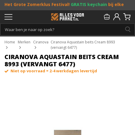
Het Grote Zomerklus Festival!
GRATIS keychain
bij elke
bestelling vanaf €25, en
toffe acties
! Doe je mee?
Persoonlijk & gratis advies:
013 - 207 00 01
Home
Merken
Ciranova
Ciranova Aquastain beits Cream 8993
(vervangt 6477)
CIRANOVA AQUASTAIN BEITS CREAM
8993 (VERVANGT 6477)
Niet op voorraad = 2-4 werkdagen levertijd