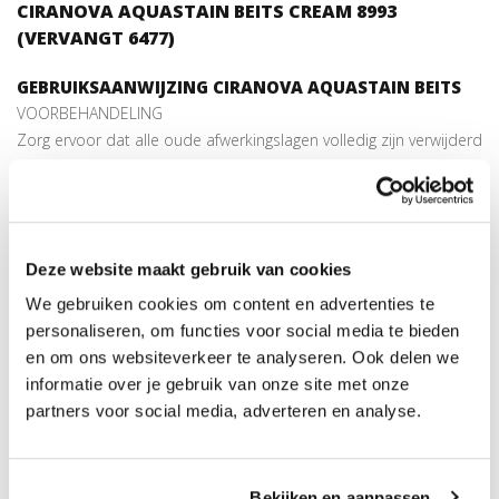
CIRANOVA AQUASTAIN BEITS CREAM 8993
(VERVANGT 6477)
GEBRUIKSAANWIJZING CIRANOVA AQUASTAIN BEITS
VOORBEHANDELING
Zorg ervoor dat alle oude afwerkingslagen volledig zijn verwijderd
en dat de vloer vrij is van stof en andere vervuilingen. Kan
gebruikt worden op geschuurd, geschaafd en geborsteld hout.
Voorbenatten van het hout verlaagt het risico op overlappingen.
Deze website maakt gebruik van cookies
APPLICATIE
Voor en tijdens gebruik goed oproeren en schudden zodat
We gebruiken cookies om content en advertenties te
eventueel bezinksel volledig is opgelost. Aquastain dient men
personaliseren, om functies voor social media te bieden
egaal aan te brengen met een
roller
of
borstel
in de richting van
en om ons websiteverkeer te analyseren. Ook delen we
de houtnerf. Na een 2-tal minuten dient men het overtollige
informatie over je gebruik van onze site met onze
product weg te nemen met een
pluisvrije doek
of droge borstel.
partners voor social media, adverteren en analyse.
DROOGTIJD 3 à 4 uur , afhankelijk van de aangebrachte
hoeveelheid, de omgevingstemperatuur, de luchtvochtigheid en
ventilatie.
Bekijken en aanpassen