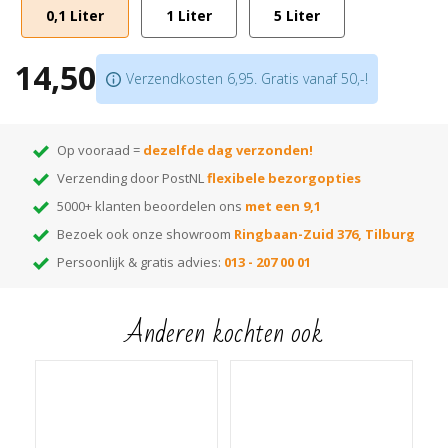
0,1 Liter
1 Liter
5 Liter
Beschikbaar in
16 verschillende
kleuren. De kleuren zijn onderling
mengbaar
14,50
Scroll naar beneden voor gebruiksaanwijzing of open hem direct
hier
!
Verzendkosten 6,95. Gratis vanaf 50,-!
Op vooraad =
dezelfde dag verzonden!
Verzending door PostNL
flexibele bezorgopties
5000+ klanten beoordelen ons
met een 9,1
Bezoek ook onze showroom
Ringbaan-Zuid 376, Tilburg
Persoonlijk & gratis advies:
013 - 207 00 01
Anderen kochten ook