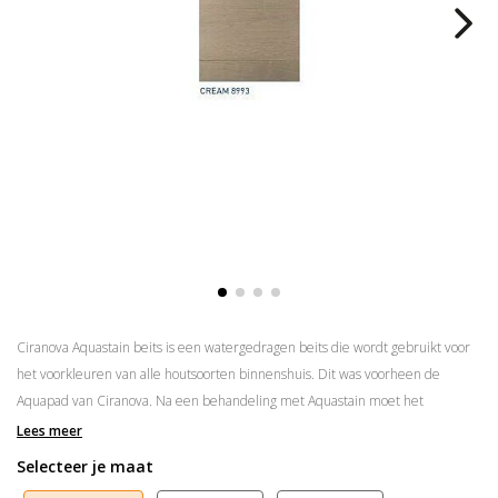
Ciranova Aquastain beits is een watergedragen beits die wordt gebruikt voor
het voorkleuren van alle houtsoorten binnenshuis. Dit was voorheen de
Aquapad van Ciranova. Na een behandeling met Aquastain moet het
oppervlak nog afgewerkt worden met olie of lak.
Lees meer
Selecteer je maat
Droog na +/- 3 à 4 uur
Nadien altijd nog afwerken met lak, olie of was van Ciranova