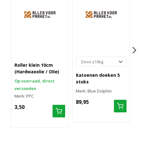
Roller klein 10cm
R
(Hardwaxolie / Olie)
(
Katoenen doeken 5
Op voorraad, direct
O
stuks
verzonden
v
Merk: Blue Dolphin
Merk: PPC
M
89,95
3,50
2