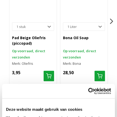
C
F
Pad Beige Oliefris
Bona Oil Soap
1
(piccopad)
O
Op voorraad, direct
Op voorraad, direct
v
verzonden
verzonden
M
Merk: Oliefris
Merk: Bona
4
3,95
28,50
BONA ONDERHOUDSOLIE 35
Deze website maakt gebruik van cookies
GEBRUIKSAANWIJZING BONA ONDERHOUDSOLIE 35