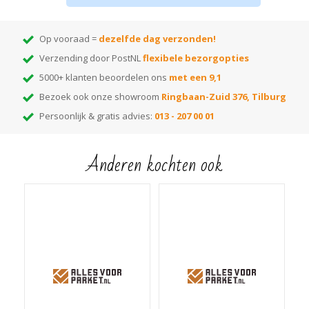
Eerst reinigen met
Bona Soap
voor het beste resultaat
Bekijk ook de
onderhoudsinstructie
voor houten vloeren voor een
Op vooraad =
dezelfde dag verzonden!
uitgebreid onderhoudsadvies!
Verzending door PostNL
flexibele bezorgopties
5000+ klanten beoordelen ons
met een 9,1
Bezoek ook onze showroom
Ringbaan-Zuid 376, Tilburg
Persoonlijk & gratis advies:
013 - 207 00 01
Anderen kochten ook