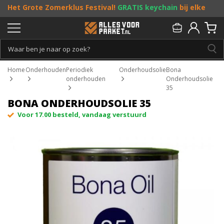
Het Grote Zomerklus Festival!
GRATIS keychain
bij elke
bestelling vanaf €25, en
toffe acties
! Doe je mee?
Persoonlijk & gratis advies:
013 - 207 00 01
Home
Onderhouden
Periodiek
Onderhoudsolie
Bona
onderhouden
Onderhoudsolie
35
BONA ONDERHOUDSOLIE 35
Voor 17.00 besteld, vandaag verstuurd