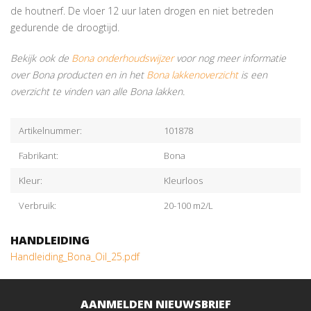
de houtnerf. De vloer 12 uur laten drogen en niet betreden
gedurende de droogtijd.
Bekijk ook de
Bona onderhoudswijzer
voor nog meer informatie
over Bona producten en in het
Bona lakkenoverzicht
is een
overzicht te vinden van alle Bona lakken.
Artikelnummer:
101878
Fabrikant:
Bona
Kleur:
Kleurloos
Verbruik:
20-100 m2/L
HANDLEIDING
Handleiding_Bona_Oil_25.pdf
AANMELDEN NIEUWSBRIEF