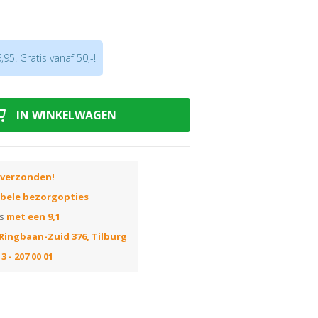
 olie of lak
95. Gratis vanaf 50,-!
IN WINKELWAGEN
 verzonden!
ibele bezorgopties
ns
met een 9,1
Ringbaan-Zuid 376, Tilburg
3 - 207 00 01