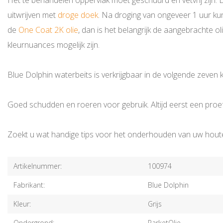
Het te behandelen oppervlak moet geschuurd en vetvrij zijn. D
uitwrijven met
droge doek
. Na droging van ongeveer 1 uur k
de
One Coat 2K olie
, dan is het belangrijk de aangebrachte o
kleurnuances mogelijk zijn.
Blue Dolphin waterbeits is verkrijgbaar in de volgende zeven 
Goed schudden en roeren voor gebruik. Altijd eerst een proef
Zoekt u wat handige tips voor het onderhouden van uw hout
Artikelnummer:
100974
Fabrikant:
Blue Dolphin
Kleur:
Grijs
Ondergrond:
ParketOlie