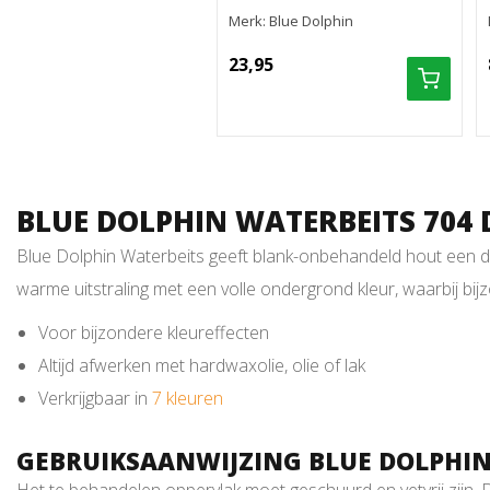
Merk: Blue Dolphin
23,95
BLUE DOLPHIN WATERBEITS 704
Blue Dolphin Waterbeits geeft blank-onbehandeld hout een die
warme uitstraling met een volle ondergrond kleur, waarbij bij
Voor bijzondere kleureffecten
Altijd afwerken met hardwaxolie, olie of lak
Verkrijgbaar in
7 kleuren
GEBRUIKSAANWIJZING BLUE DOLPHIN