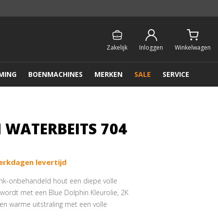
Persoonlijk & gratis advies:
013 - 207 00 01
Zakelijk
Inloggen
Winkelwagen
MING
BOENMACHINES
MERKEN
SALE
SERVICE
 WATERBEITS 704
D
erkdagen levertijd
ank-onbehandeld hout een diepe volle
 wordt met een Blue Dolphin Kleurolie, 2K
 een warme uitstraling met een volle
er mooie kleurnuances mogelijk zijn.