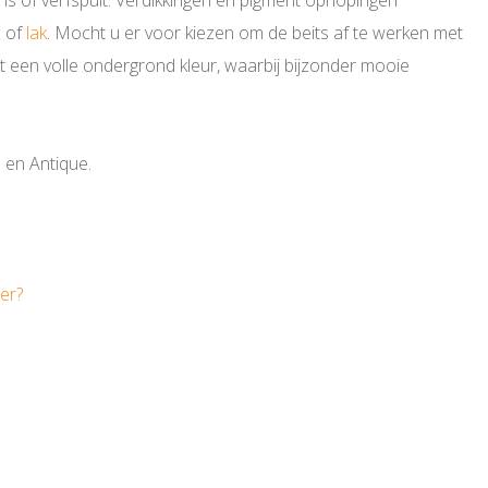
ns of verfspuit. Verdikkingen en pigment ophopingen
x
of
lak
. Mocht u er voor kiezen om de beits af te werken met
et een volle ondergrond kleur, waarbij bijzonder mooie
 en Antique.
er?