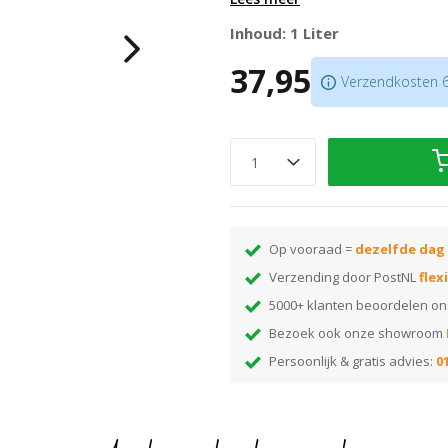
Voor bijzondere kleureffecten
Inhoud: 1 Liter
Altijd afwerken met hardwaxolie,
37,95
Verkrijgbaar in
7 kleuren
Verzendkosten 6,
Op vooraad =
dezelfde dag
Verzending door PostNL
flex
5000+ klanten beoordelen o
Bezoek ook onze showroom
Persoonlijk & gratis advies:
01