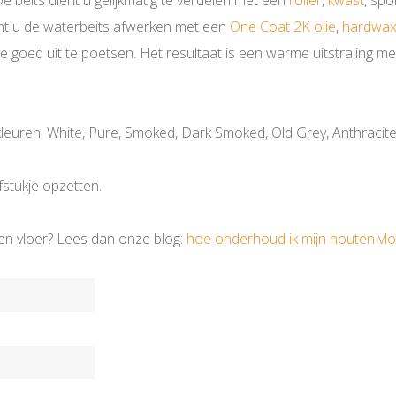
e beits dient u gelijkmatig te verdelen met een
roller
,
kwast
, spo
unt u de waterbeits afwerken met een
One Coat 2K olie
,
hardwa
lie goed uit te poetsen. Het resultaat is een warme uitstraling m
kleuren: White, Pure, Smoked, Dark Smoked, Old Grey, Anthracite
stukje opzetten.
en vloer? Lees dan onze blog:
hoe onderhoud ik mijn houten vlo