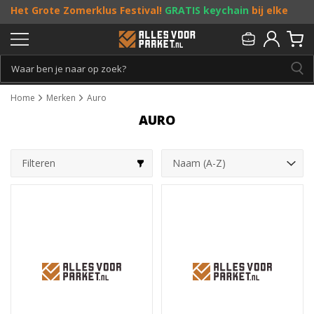
Het Grote Zomerklus Festival!
GRATIS keychain
bij elke
bestelling vanaf €25, en
toffe acties
! Doe je mee?
Persoonlijk & gratis advies:
013 - 207 00 01
Home
Merken
Auro
AURO
Filteren