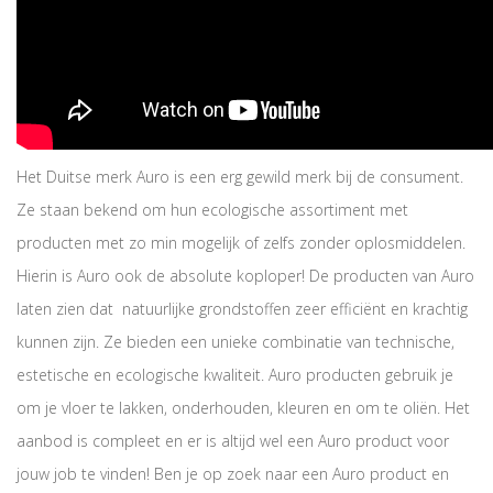
Het Duitse merk Auro is een erg gewild merk bij de consument.
Ze staan bekend om hun ecologische assortiment met
producten met zo min mogelijk of zelfs zonder oplosmiddelen.
Hierin is Auro ook de absolute koploper! De producten van Auro
laten zien dat natuurlijke grondstoffen zeer efficiënt en krachtig
kunnen zijn. Ze bieden een unieke combinatie van technische,
estetische en ecologische kwaliteit. Auro producten gebruik je
om je vloer te lakken, onderhouden, kleuren en om te oliën. Het
aanbod is compleet en er is altijd wel een Auro product voor
jouw job te vinden! Ben je op zoek naar een Auro product en