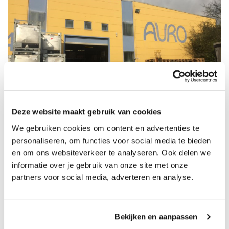
Deze website maakt gebruik van cookies
We gebruiken cookies om content en advertenties te
Auro staat bekend om haar hoogwaardige, ecologische
personaliseren, om functies voor social media te bieden
producten voor het behandelen en onderhouden van vloeren.
en om ons websiteverkeer te analyseren. Ook delen we
Bij Allesvoorparket bieden wij een uitgebreid assortiment Auro
informatie over je gebruik van onze site met onze
partners voor social media, adverteren en analyse.
producten aan, variërend van natuurlijke vloeroliën en
reinigingsmiddelen tot duurzame lakken en
onderhoudsproducten. Of je nu houten, kurk- of linoleumvloeren
Bekijken en aanpassen
hebt, met de milieuvriendelijke producten van Auro zorg je voor