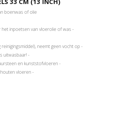
LS 33 CM (13 INCH)
an boenwas of olie
 het inpoetsen van vloerolie of was -
ig reinigingsmiddel), neemt geen vocht op -
 uitwasbaar! -
uursteen en kunststofvloeren -
houten vloeren -