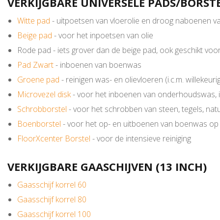
VERKIJGBARE UNIVERSELE PADS/BORSTE
Witte pad
- uitpoetsen van vloerolie en droog naboenen v
Beige pad
- voor het inpoetsen van olie
Rode pad - iets grover dan de beige pad, ook geschikt voor
Pad Zwart
- inboenen van boenwas
Groene pad
- reinigen was- en olievloeren (i.c.m. willekeur
Microvezel disk
- voor het inboenen van onderhoudswas, is
Schrobborstel
- voor het schrobben van steen, tegels, nat
Boenborstel
- voor het op- en uitboenen van boenwas op 
FloorXcenter Borstel
- voor de intensieve reiniging
VERKIJGBARE GAASCHIJVEN (13 INCH)
Gaasschijf korrel 60
Gaasschijf korrel 80
Gaasschijf korrel 100