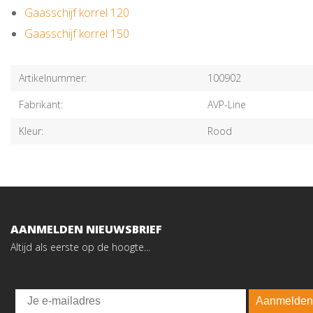
Gaasschijf korrel 120
Gaasschijf korrel 150
Artikelnummer:
100902
Fabrikant:
AVP-Line
Kleur:
Rood
AANMELDEN NIEUWSBRIEF
Altijd als eerste op de hoogte...
Email
Aanmelden