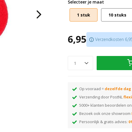
Selecteer je maat
Voor het egaal en streeploos e
Past op een aandrijfschijf van +
1 stuk
10 stuks
6,95
Verzendkosten 6,95.
Op vooraad =
dezelfde dag
Verzending door PostNL
flex
5000+ klanten beoordelen o
Bezoek ook onze showroom
Persoonlijk & gratis advies:
01