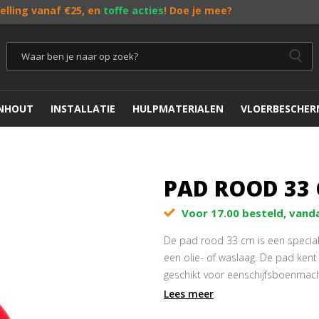
telling vanaf €25, en
toffe acties
! Doe je mee?
ENHOUT
INSTALLATIE
HULPMATERIALEN
VLOERBESCHER
PAD ROOD 33 
Voor 17.00 besteld, vand
De pad rood 33 cm is een specia
een olie- of waslaag. De pad ken
geschikt voor eenschijfsboenmachi
cm.
Lees meer
De dikte is 2cm