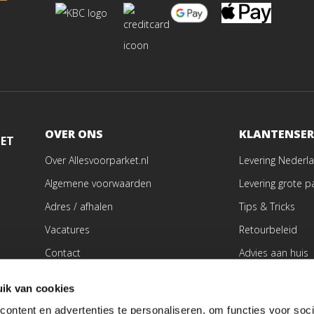
OVER ONS
KLANTENSER
MET
Over Allesvoorparket.nl
Levering Nederla
Algemene voorwaarden
Levering grote p
Adres / afhalen
Tips & Tricks
Vacatures
Retourbeleid
Contact
Advies aan huis
Vloer laten schu
ik van cookies
Vloer laten legg
ontent en advertenties te personaliseren, om functies voor soci