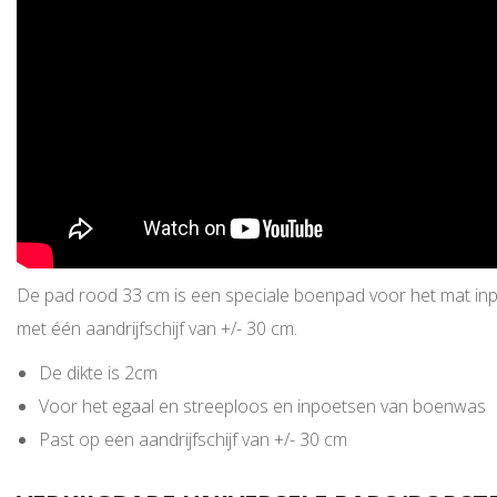
De pad rood 33 cm is een speciale boenpad voor het mat inp
met één aandrijfschijf van +/- 30 cm.
De dikte is 2cm
Voor het egaal en streeploos en inpoetsen van boenwas
Past op een aandrijfschijf van +/- 30 cm