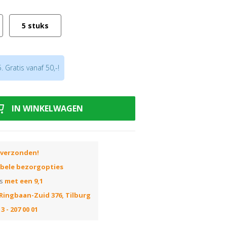
n inpoetsen van was en olie
/- 30 cm
5 stuks
 Gratis vanaf 50,-!
IN WINKELWAGEN
 verzonden!
ibele bezorgopties
ns
met een 9,1
Ringbaan-Zuid 376, Tilburg
3 - 207 00 01