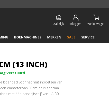
Persoonlijk & gratis advies:
013 - 207 00 01
Zakelijk
Inloggen
Winkelwagen
MING
BOENMACHINES
MERKEN
SALE
SERVICE
CM (13 INCH)
aag verstuurd
le boenpad voor het mat inpoetsen van
t een diameter van 33cm en is speciaal
nes met één aandrijfschijf van +/- 30